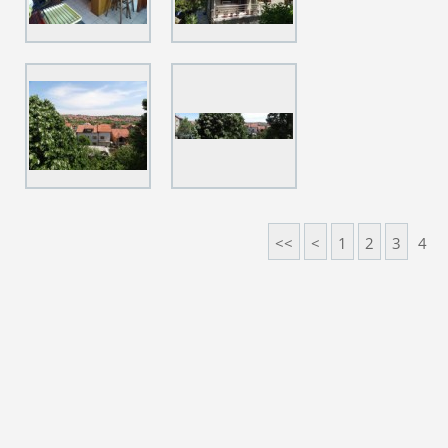
<<
<
1
2
3
4