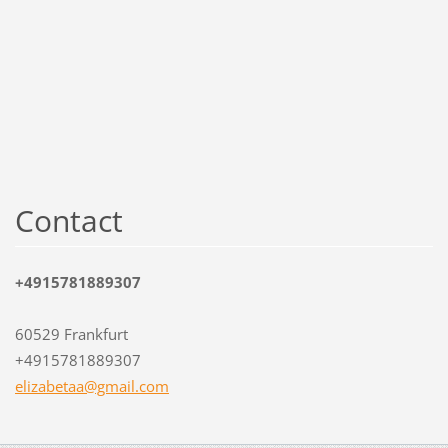
Contact
+4915781889307
60529 Frankfurt
+4915781889307
elizabet
aa@gmail
.com