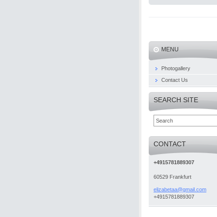
MENU
Photogallery
Contact Us
SEARCH SITE
CONTACT
+4915781889307
60529 Frankfurt
elizabet
aa@gmail
.com
+4915781889307