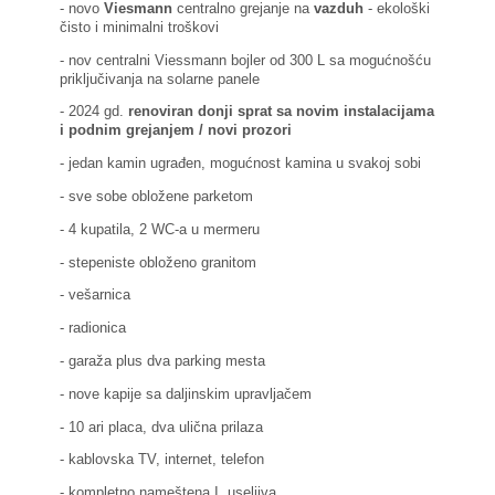
- novo
Viesmann
centralno grejanje na
vazduh
- ekološki
čisto i minimalni troškovi
- nov centralni Viessmann bojler od 300 L sa mogućnošću
priključivanja na solarne panele
- 2024 gd.
renoviran donji sprat sa novim instalacijama
i podnim grejanjem / novi prozori
- jedan kamin ugrađen, mogućnost kamina u svakoj sobi
- sve sobe obložene parketom
- 4 kupatila, 2 WC-a u mermeru
- stepeniste obloženo granitom
- vešarnica
- radionica
- garaža plus dva parking mesta
- nove kapije sa daljinskim upravljačem
- 10 ari placa, dva ulična prilaza
- kablovska TV, internet, telefon
- kompletno nameštena I useljiva