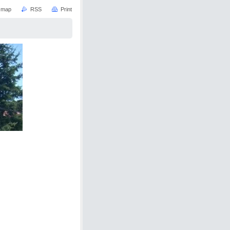
e map
RSS
Print